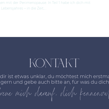
n mit der Perimenopause. In Teil 1 habe ich dich mit
bensjahres – in die Zeit,...
KONTAKT
dir ist etwas unklar, du möchtest mich erst
gern und gebe auch bitte an, für was du dich 
reue mich darauf, dich kennenzul