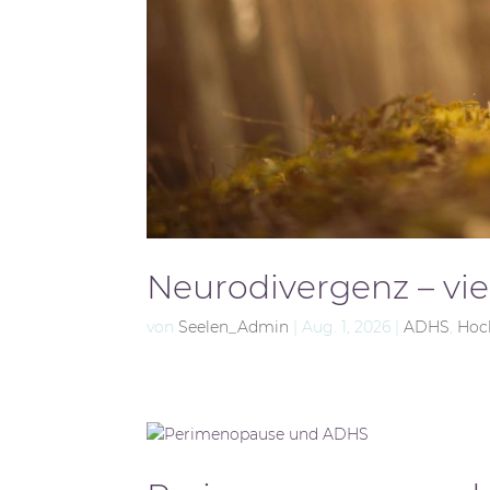
Neurodivergenz – viel
von
Seelen_Admin
|
Aug. 1, 2026
|
ADHS
,
Hoch