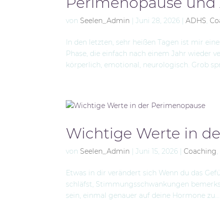
Perimenopause und
von
Seelen_Admin
|
Juni 28, 2026
|
ADHS
,
Co
In den letzten, sehr heißen Tagen ist mir e
Phase, die einfach nach einem Jahr wieder ve
körperlich, emotional, neurologisch. Grob spr
Wichtige Werte in d
von
Seelen_Admin
|
Juni 15, 2026
|
Coaching
Etwas in dir verändert sich Wenn du das Gefüh
schläfst, Stimmungsschwankungen bemerkst od
sein, einmal genauer auf deine Hormone zu...