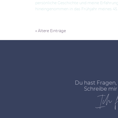
persönliche Geschichte und meine Erfahrunge
hineingenommen in das Frühjahr meines 45. Le
« Ältere Einträge
Du hast Fragen, 
Schreibe mir 
Ich f