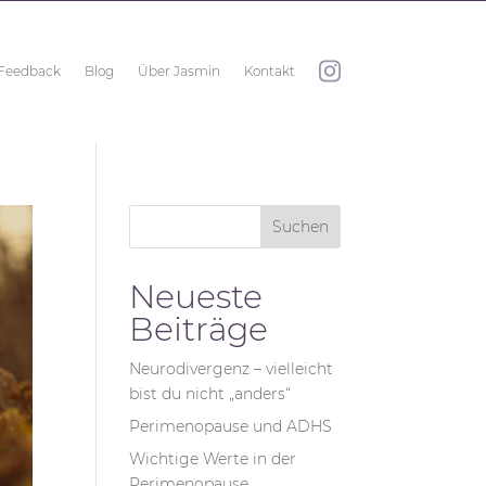
Feedback
Blog
Über Jasmin
Kontakt
Suchen
Neueste
Beiträge
Neurodivergenz – vielleicht
bist du nicht „anders“
Perimenopause und ADHS
Wichtige Werte in der
Perimenopause