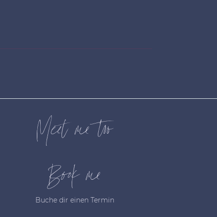
Meet me too
Book me
Buche dir einen Termin