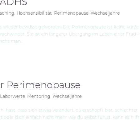
 ADHS
aching
,
Hochsensibilität
,
Perimenopause
,
Wechseljahre
ines wieder bewusst geworden: Die Perimenopause ist keine kurze
rschwindet. Sie ist ein längerer Übergang im Leben einer Frau –
icht man...
er Perimenopause
,
Laborwerte
,
Mentoring
,
Wechseljahre
l hast, dass sich etwas verändert, du erschöpft bist, schlechter
er dich einfach nicht mehr wie du selbst fühlst, kann es hilfr