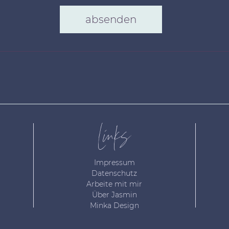
absenden
Links
Impressum
Datenschutz
Arbeite mit mir
Über Jasmin
Minka Design