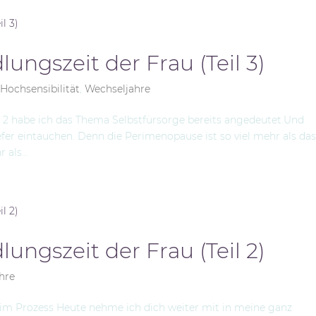
ungszeit der Frau (Teil 3)
,
Hochsensibilität
,
Wechseljahre
l 2 habe ich das Thema Selbstfürsorge bereits angedeutet.Und
fer eintauchen. Denn die Perimenopause ist so viel mehr als das
als...
ungszeit der Frau (Teil 2)
hre
 im Prozess Heute nehme ich dich weiter mit in meine ganz