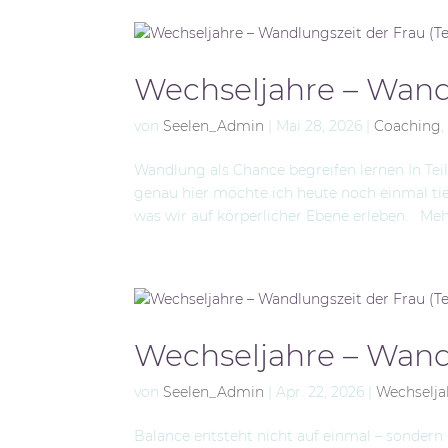
Wechseljahre – Wandl
von
Seelen_Admin
|
Mai 28, 2026
|
Coaching
Wandlung als Chance begreifen lernen In Tei
genau hier möchte ich heute noch einmal tie
was wir auf körperlicher Ebene erleben. Mehr 
Wechseljahre – Wandl
von
Seelen_Admin
|
Apr. 22, 2026
|
Wechselja
Balance entsteht nicht auf einmal – sondern